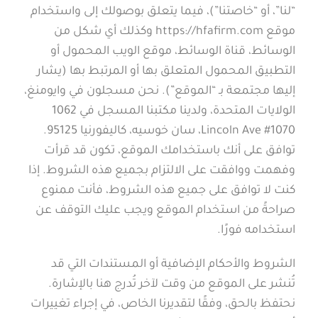
“لنا”، أو “خاصتنا”)، فيما يتعلق بوصولك إلى واستخدام
موقع https://hfafirm.com وكذلك أي شكل من
الوسائط، قناة الوسائط، موقع الويب المحمول أو
التطبيق المحمول المتعلق بها أو المرتبط بها (يشار
إليها مجتمعة بـ “الموقع”). نحن مسجلون في وايومنغ،
الولايات المتحدة، ولدينا مكتبنا المسجل في 1062
Lincoln Ave #1070، سان خوسيه، كاليفورنيا 95125.
توافق على أنك باستخدامك الموقع، تكون قد قرأت
وفهمت ووافقت على الالتزام بجميع هذه الشروط. إذا
كنت لا توافق على جميع هذه الشروط، فأنت ممنوع
صراحةً من استخدام الموقع ويجب عليك التوقف عن
استخدامه فورًا.
الشروط والأحكام الإضافية أو المستندات التي قد
تُنشر على الموقع من وقت لآخر تُدرج هنا بالإشارة.
نحتفظ بالحق، وفقًا لتقديرنا الخاص، في إجراء تغييرات