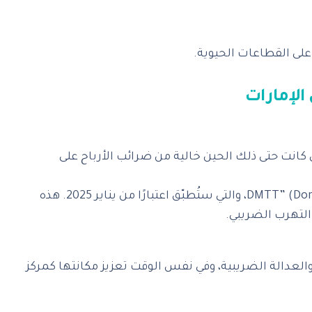
ري في سياسة الدولة الضريبية التي كانت حتى ذلك الحين خالية من ضرائب الأرباح على
‎بالإضافة إلى ذلك، أصدرت الإمارات مؤخرًا تشريعات تتعلق بضريبة دنيا إضافية تُعرف بـ “DMTT” (Domestic Minimum Top-up Tax)، والتي ستُطبّق اعتبارًا من يناير 2025. هذه
التهرب الضريبي.
العدالة الضريبية، وفي نفس الوقت تعزيز مكانتها كمركز