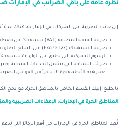
ضريبة القيمة المضافة (VAT) بنسبة 5٪ على معظم السلع والخدمات.
ضريبة الاستهلاك (Excise Tax) على السلع الضارة مثل التبغ والمشروبات الغازية، بنسب تتراوح بين 50٪ و100٪.
الرسوم الجمركية التي تطبق على الواردات بنسبة 5٪ في معظم الحالات.
ضرائب السياحة التي تشمل الخدمات الفندقية وغيره
‎تُعد المناطق الحرة في الإمارات من أهم الركائز التي تد