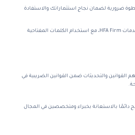
خطوة ضرورية لضمان نجاح استثماراتك والاستفادة
‎بالطبع! إليك خاتمة مُشجعة مع توجيهات واضحة، تشمل أهمية الوعي الضريبي، مع دعوة لاتخاذ خطوة عملية (CTA) لخدمات HFA Firm، مع استخدام الكلمات المفتاحية
هم القوانين والتحديثات ضمن القوانين الضريبية في
ة.
نصح دائمًا بالاستعانة بخبراء ومتخصصين في المجال