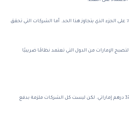
الاعتماد على النفط.
نطبق هذا النظام على الشركات التي تحقق أرباحًا تتجاوز 375,000 درهم إماراتي سنويًا، حيث تُفرض عليها ضريبة بنسبة 9٪ على الجزء الذي يتجاوز هذا الحد. أما الشركات التي تحقق
 التوجه جاء ضمن القوانين الضريبية في الإمارات التي أُعلنت رسميًا في عام 2022، وبدأ تطبيقها فعليًا من يونيو 2023، لتصبح الإمارات من الدول التي تعتمد نظامًا ضريبيًا
‎في إطار تطبيق الضريبة على الشركات في الإمارات، تم تحديد نسبة ضريبية موحدة وهي 9٪ على الأرباح التي تتجاوز 375,000 درهم إماراتي. لكن ليست كل الشركات ملزمة بدفع