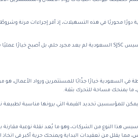
صًا ليواكب احتياجات رواد الأعمال والمستثمرين الأفراد
ًا محوريًا في هذه التسهيلات، إذ أقر إجراءات مرنة وشروطً
وإن كنت تفكر في المضي قدمًا بمشروعك الخاص، فإن تأسيس SJSC السعودية لم يعد مجر
السعودية خيارًا جذّابًا للمستثمرين ورواد الأعمال، هو مرون
، ما يمنحك مساحة للتحرك بثقة.
ويمكن للمؤسسين تحديد القيمة التي يرونها مناسبة لطبيعة ن
 هذا النوع من الشركات، وهو ما يُعد نقلة نوعية مقارنة بال
مما يقلل من تعقيدات البداية ويمنحك حرية أكبر في اتخاذ ال