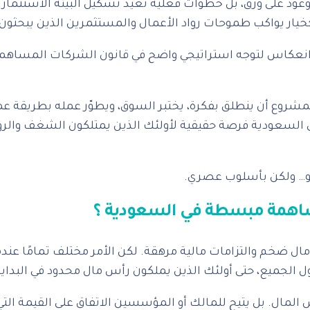
ود على ورق، بل خطوات فعلية تعيد تشكيل البيئة الاستثمارية
يواكب طموحات رواد الأعمال والمستثمرين الذين يبحثون عن
نعكاس لتوجه استراتيجي واضح في قانون الشركات المساهمة ا
وع أن ينطلق بفكرة، يختبر السوق، ويطوّر عمله بطريقة عملية 
ودية فرصة حقيقية لأولئك الذين يمتلكون الشغف والرؤية، 
مو… ولكن بأسلوب عصري.
ساهمة مبسطة في السعودية ؟
ال ضخم والتزامات مالية مرهقة. لكن الأمر مختلف تمامًا
 الجميع، حتى أولئك الذين يملكون رأس مال محدود في البداية
 لرأس المال. بل يتيح للمالك أو المؤسسين الاتفاق على القيمة