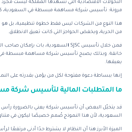
التحولات الاقتصادية التي تشهدها المملكة ليست مجرد وع
مرونة: تأسيس شركة مساهمة مبسطة في السعودية، كخيار 
هذا النوع من الشركات ليس فقط خطوة تنظيمية، بل هو ا
من الحرية، ويخفض الحواجز التي كانت تعيق الانطلاق.
فمن خلال تأسيس
SJSC
ا
لسعودية، بات بإمكان صاحب المشر
خانقة. وبذلك يصبح تأسيس شركة مساهمة مبسطة في السع
يعيقها.
إنها ببساطة دعوة مفتوحة لكل من يؤمن بقدرته على الن
ما المتطلبات المالية لتأسيس شركة م
قد يتخيّل البعض أن تأسيس شركة يعني بالضرورة رأس م
السعودية، لأن هذا النموذج صُمم خصيصًا ليكون في متناول
الميزة الأبرز هنا أن النظام لا يشترط حدًا أدنى مرتفعًا