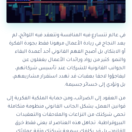
في عالم تتسارع فيه المنافسة وتتعقد فيه اللوائح، لم
يعد النجاح في ريادة الأعمال مرهونا فقط بجودة الفكرة
أو الابتكار، بل أصبح الفهم القانوني أحد أعمدة البقاء
والنمو. كثير من رواد ورائدات الأعمال يغفلون عن
الجوانب القانونية للشركات عند تأسيس شركاتهم،
ليفاجؤوا لاحقا بعقبات قد تهدد استقرار مشاريعهم،
بل وتؤدي إلى خسائر جسيمة.
من العقود إلى الضرائب، ومن حماية الملكية الفكرية إلى
قوانين العمل، يشكل الجانب القانوني منظومة متكاملة
تحمي شركتك من النزاعات والملاحقات والتعقيدات
البيروقراطية. تجاهل هذه العناصر لا يعني فقط خرق
القانون، بل قد يكلفك سمعة شركتك وثقة عملائك