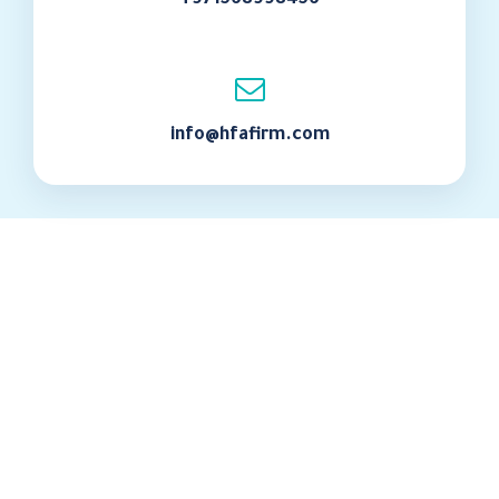
+971568998456
info@hfafirm.com